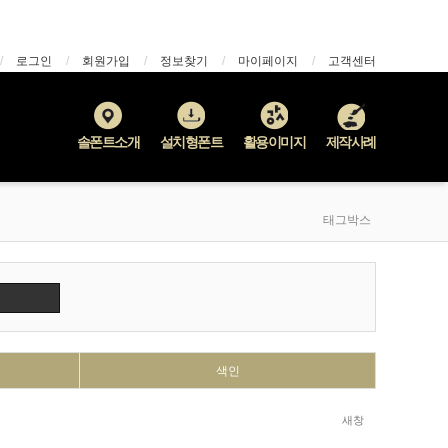
로그인
회원가입
정보찾기
마이페이지
고객센터
솔폰트소개
설치형폰트
활용이미지
제작사례
태그박스
색인
새창