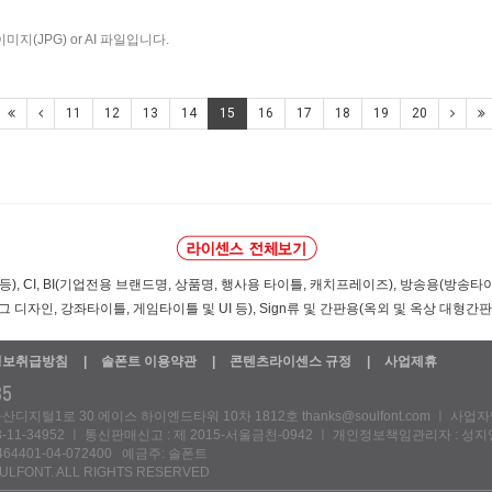
지(JPG) or AI 파일입니다.
11
12
13
14
15
16
17
18
19
20
, CI, BI(기업전용 브랜드명, 상품명, 행사용 타이틀, 캐치프레이즈), 방송용(방송타
 디자인, 강좌타이틀, 게임타이틀 및 UI 등), Sign류 및 간판용(옥외 및 옥상 대형간판,
정보취급방침
솔폰트 이용약관
콘텐츠라이센스 규정
사업제휴
지털1로 30 에이스 하이엔드타워 10차 1812호 thanks@soulfont.com ㅣ 사업
-11-34952 ㅣ 통신판매신고 : 제 2015-서울금천-0942 ㅣ 개인정보책임관리자 : 성지
64401-04-072400 예금주: 솔폰트
OULFONT. ALL RIGHTS RESERVED